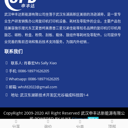
武汉申丰达新能源有限公司坐落于武汉东湖高新区美丽的汤逊湖旁，是一家专
业生产研发销售办公用复印机打印机设备、耗材及零配件的企业。主要产品包
括兼容施乐理光东芝夏普柯美惠普三星兄弟佳能等知名品牌的复印机打印机用
鼓芯、碳粉、粉盒、粉筒、刮板、载体、鼓组件等耗材及零配件。公司提供专
业完善的售前咨询和售后技术支持服务，为国内外经销...
联系我们
联系人: 肖春宏Ms Sally Xiao
手机: 0086-18971626205
Whatsapp: 0086-18971626205
邮箱:
whsfd2022@gmail.com
地址: 武汉东湖新技术开发区光谷福成科技园1-4
CopyRight 2009-2020 All Right Reserved 武汉申丰达新能源有限公
司
POWERED BY YUKE
Sitemap
51La
分享
询价
顶部
分类