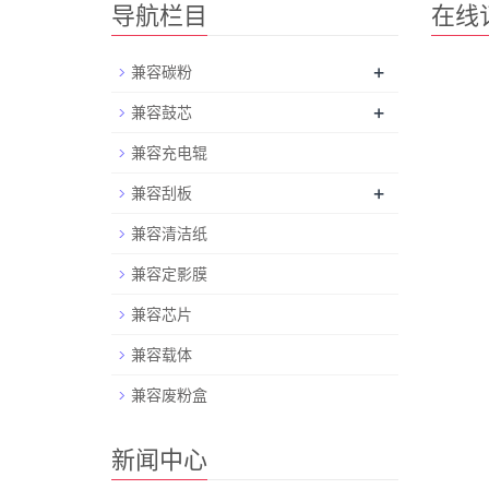
导航栏目
在线
+
兼容碳粉
+
兼容鼓芯
兼容充电辊
+
兼容刮板
兼容清洁纸
兼容定影膜
兼容芯片
兼容载体
兼容废粉盒
新闻中心