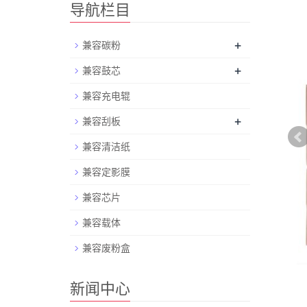
导航栏目
+
兼容碳粉
+
兼容鼓芯
兼容充电辊
+
兼容刮板
兼容清洁纸
兼容定影膜
兼容芯片
兼容载体
兼容废粉盒
新闻中心