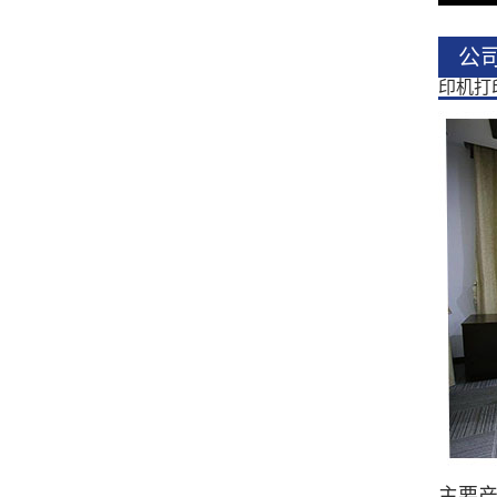
公
印机打
主要