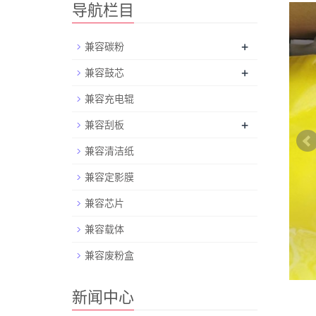
导航栏目
+
兼容碳粉
+
兼容鼓芯
兼容充电辊
+
兼容刮板
兼容清洁纸
兼容定影膜
兼容芯片
兼容载体
兼容废粉盒
新闻中心