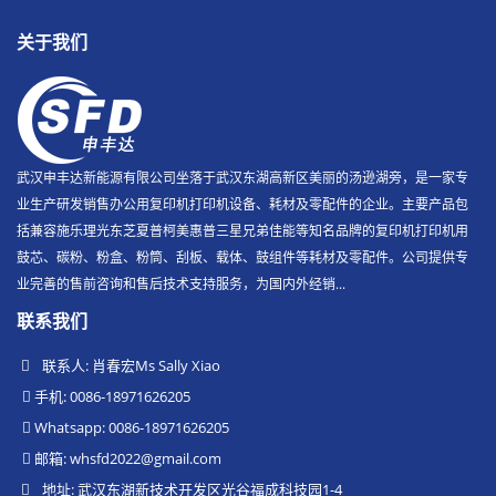
关于我们
武汉申丰达新能源有限公司坐落于武汉东湖高新区美丽的汤逊湖旁，是一家专
业生产研发销售办公用复印机打印机设备、耗材及零配件的企业。主要产品包
括兼容施乐理光东芝夏普柯美惠普三星兄弟佳能等知名品牌的复印机打印机用
鼓芯、碳粉、粉盒、粉筒、刮板、载体、鼓组件等耗材及零配件。公司提供专
业完善的售前咨询和售后技术支持服务，为国内外经销...
联系我们
联系人: 肖春宏Ms Sally Xiao
手机: 0086-18971626205
Whatsapp: 0086-18971626205
邮箱:
whsfd2022@gmail.com
地址: 武汉东湖新技术开发区光谷福成科技园1-4